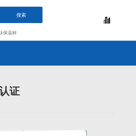
钛保温杯
认证