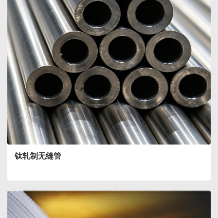
钛轧制无缝管