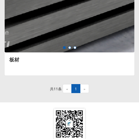
板材
共11条
«
1
»