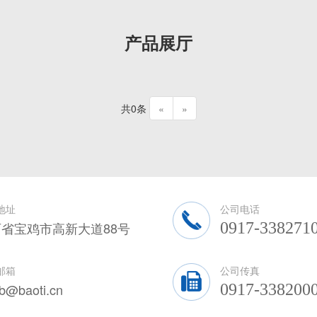
产品展厅
共0条
«
»
地址
公司电话
省宝鸡市高新大道88号
0917-338271
邮箱
公司传真
zb@baoti.cn
0917-338200