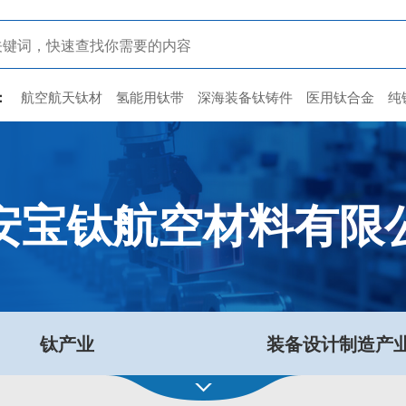
：
航空航天钛材
氢能用钛带
深海装备钛铸件
医用钛合金
纯
安宝钛航空材料有限
钛产业
装备设计制造产