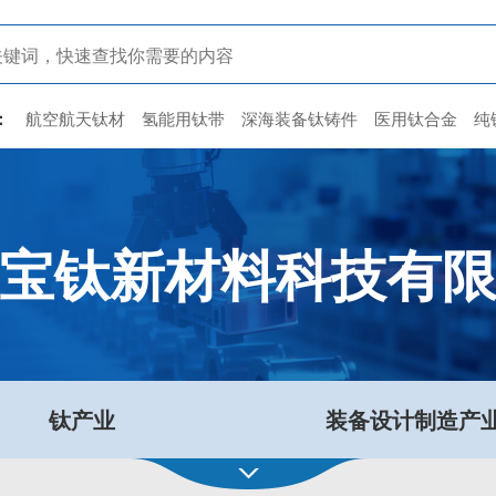
：
航空航天钛材
氢能用钛带
深海装备钛铸件
医用钛合金
纯
宝钛新材料科技有
钛产业
装备设计制造产