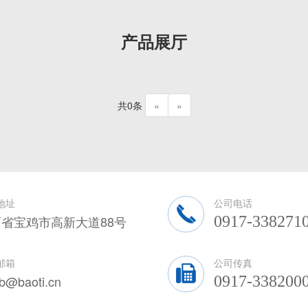
产品展厅
共0条
«
»
地址
公司电话
省宝鸡市高新大道88号
0917-338271
邮箱
公司传真
zb@baoti.cn
0917-338200