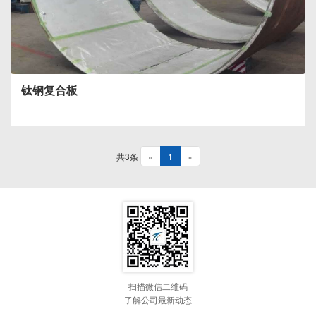
钛钢复合板
共3条
«
1
»
扫描微信二维码
了解公司最新动态