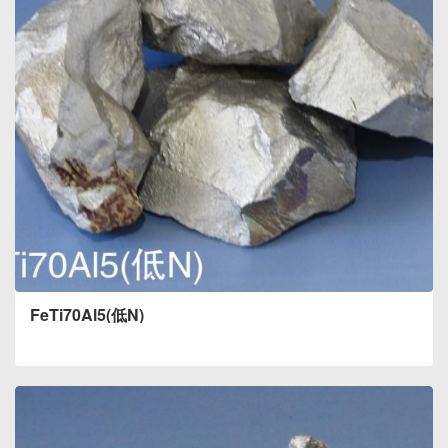
FeTi70Al5(低N)