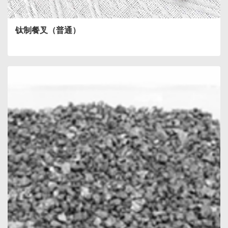
钛制餐叉（普通）