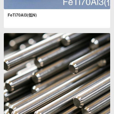
FeTi70Al3(低N)