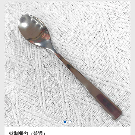
钛制餐勺（普通）