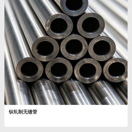
钛轧制无缝管