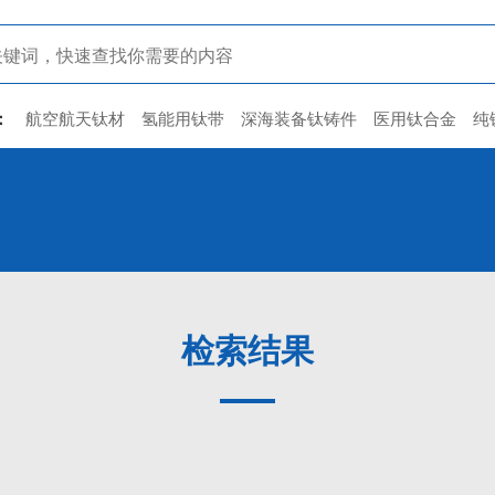
：
航空航天钛材
氢能用钛带
深海装备钛铸件
医用钛合金
纯
检索结果