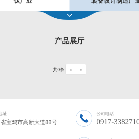
钛产业
装备设计制造产
产品展厅
共0条
«
»
地址
公司电话
省宝鸡市高新大道88号
0917-338271